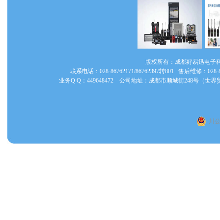
版权所有：成都好易迅电子
联系电话：028-86762171/86762397转801 售后维修：028
业务Q Q：449648472 公司地址：成都市顺城街248号（
川公网