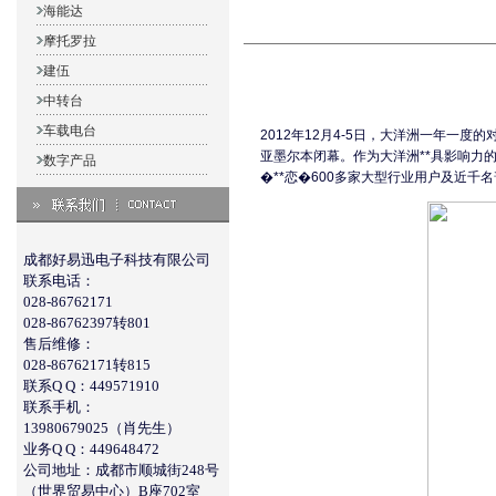
海能达
摩托罗拉
建伍
中转台
车载电台
2012年12月4-5日，大洋洲一年一度的对
亚墨尔本闭幕。作为大洋洲**具影响力的专业
数字产品
�**恋�600多家大型行业用户及近
成都好易迅电子科技有限公司
联系电话：
028-86762171
028-86762397转801
售后维修：
028-86762171转815
联系Q Q：449571910
联系手机：
13980679025（肖先生）
业务Q Q：449648472
公司地址：成都市顺城街248号
（世界贸易中心）B座702室