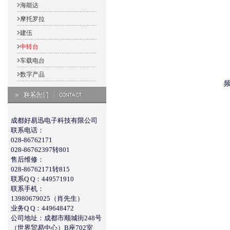
海能达
摩托罗拉
建伍
中转台
车载电台
数字产品
频
成都好易迅电子科技有限公司
联系电话：
028-86762171
028-86762397转801
售后维修：
028-86762171转815
联系Q Q：449571910
联系手机：
13980679025（肖先生）
业务Q Q：449648472
公司地址：成都市顺城街248号
（世界贸易中心）B座702室