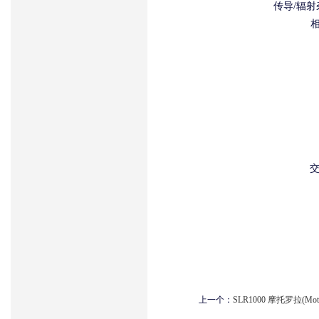
传导/辐射杂
相
交
上一个：
SLR1000 摩托罗拉(Mo