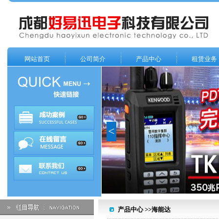
网站首页
公司简介
产品中心
租赁业务
<
产品中心 >>海能达